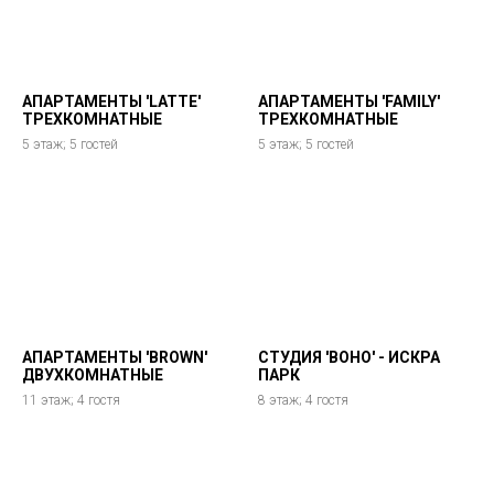
АПАРТАМЕНТЫ 'LATTE'
АПАРТАМЕНТЫ 'FAMILY'
ТРЕХКОМНАТНЫЕ
ТРЕХКОМНАТНЫЕ
5 этаж; 5 гостей
5 этаж; 5 гостей
АПАРТАМЕНТЫ 'BROWN'
СТУДИЯ 'BOHO' - ИСКРА
ДВУХКОМНАТНЫЕ
ПАРК
11 этаж; 4 гостя
8 этаж; 4 гостя